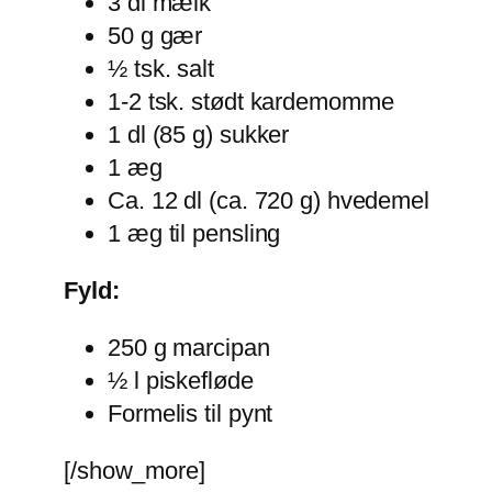
3 dl mælk
50 g gær
½ tsk. salt
1-2 tsk. stødt kardemomme
1 dl (85 g) sukker
1 æg
Ca. 12 dl (ca. 720 g) hvedemel
1 æg til pensling
Fyld:
250 g marcipan
½ l piskefløde
Formelis til pynt
[/show_more]