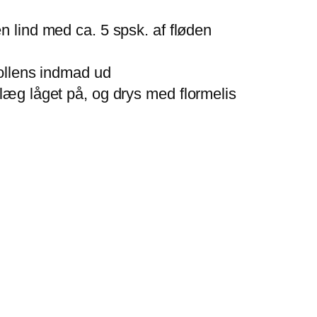
n lind med ca. 5 spsk. af fløden
bollens indmad ud
 læg låget på, og drys med flormelis