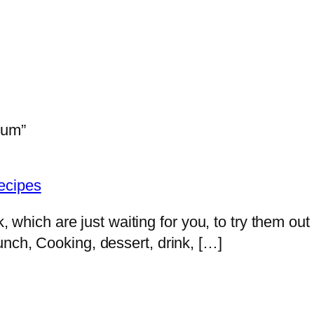
kum”
ecipes
k, which are just waiting for you, to try them ou
nch, Cooking, dessert, drink, […]