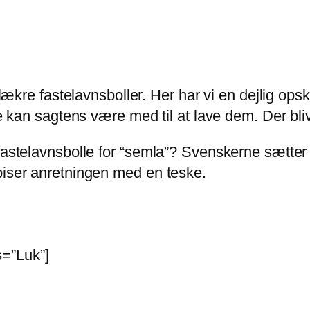
e lækre fastelavnsboller. Her har vi en dejlig o
ne kan sagtens være med til at lave dem. Der bliv
fastelavnsbolle for “semla”? Svenskerne sætter 
piser anretningen med en teske.
=”Luk”]