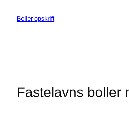
Spring
til
Boller opskrift
indhold
Fastelavns boller