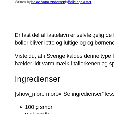
Written by
Helge Vang Andersen
in
Bolle opskrifter
Er fast del af fastelavn er selvfølgelig d
boller bliver lette og luftige og og børne
Viste du, at i Sverige kaldes denne type 
hælder lidt varm mælk i tallerkenen og s
Ingredienser
[show_more more=”Se ingredienser” less
100 g smør