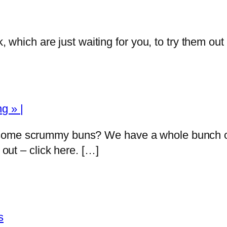
k, which are just waiting for you, to try them out
g » |
ome scrummy buns? We have a whole bunch of re
 out – click here. […]
s