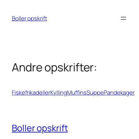
Spring
til
Boller opskrift
indhold
Andre opskrifter:
Fiskefrikadeller
Kylling
Muffins
Suppe
Pandekager
Boller opskrift