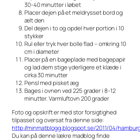
30-40 minutter i løbet
Placer dejen på et meldrysset bord og
ælt den
Del dejen i to og opdel hver portion i 10
stykker
Rul eller tryk hver bolle flad – omkring 10
cm i diameter
Placer på en bageplade med bagepapir
og lad dem stige yderligere et klæde i
cirka 30 minutter
Pensl med pisket æg
Bages i ovnen ved 225 grader i 8-12
minutter. Varmluftovn 200 grader
Foto og opskrift er med stor forsigtighed
tilpasset og oversat fra denne side:
http://minmatblogg.blogspot.se/2011/04/hambur
Du kan på denne lækre madblog finde