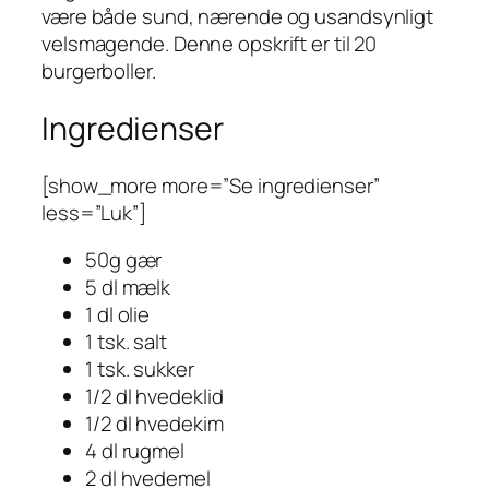
være både sund, nærende og usandsynligt
velsmagende. Denne opskrift er til 20
burgerboller.
Ingredienser
[show_more more=”Se ingredienser”
less=”Luk”]
50g gær
5 dl mælk
1 dl olie
1 tsk. salt
1 tsk. sukker
1/2 dl hvedeklid
1/2 dl hvedekim
4 dl rugmel
2 dl hvedemel