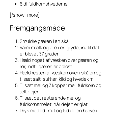
6 dl fuldkornshvedemel
[/show_more]
Fremgangsmåde
Smuldre gæren i en skål
Varm mælk og olie i en gryde, indtil det
er blevet 37 grader
Hæld noget af væsken over gæren og
rør, indtil gæren er opløst
Hæld resten af væsken over i skålen og
tilsæt salt, sukker, klid og hvedekim
Tilsæt mel og 3 kopper mel, fuldkorn og
ælt dejen
Tilsæt det resterende mel og
fuldkornsmelet, når dejen er glat
Drys med lidt mel og lad dejen hæve i