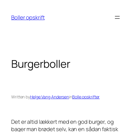
Spring
til
Boller opskrift
indhold
Burgerboller
Written by
Helge Vang Andersen
in
Bolle opskrifter
Det er altid lækkert med en god burger, og
bager man brødet selv, kan en sådan faktisk