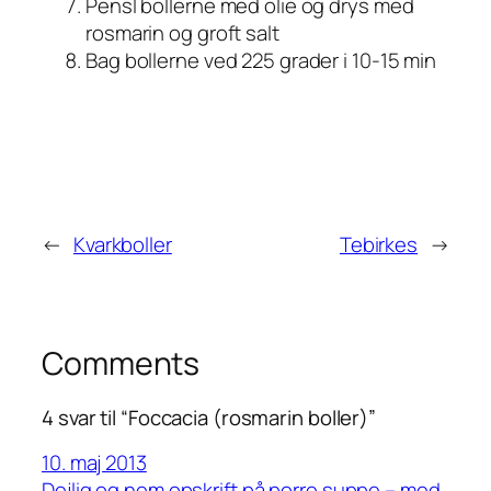
Pensl bollerne med olie og drys med
rosmarin og groft salt
Bag bollerne ved 225 grader i 10-15 min
←
Kvarkboller
Tebirkes
→
Comments
4 svar til “Foccacia (rosmarin boller)”
10. maj 2013
Dejlig og nem opskrift på porre suppe – med