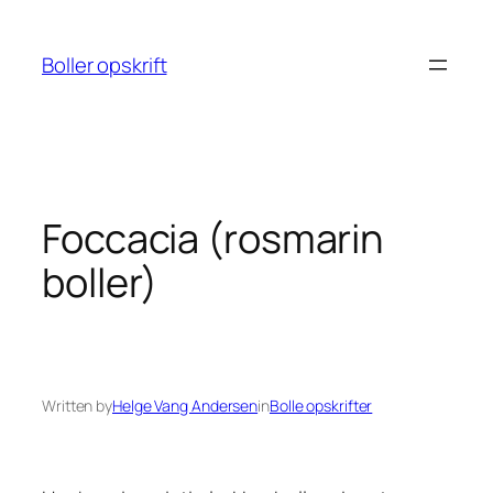
Spring
til
Boller opskrift
indhold
Foccacia (rosmarin
boller)
Written by
Helge Vang Andersen
in
Bolle opskrifter