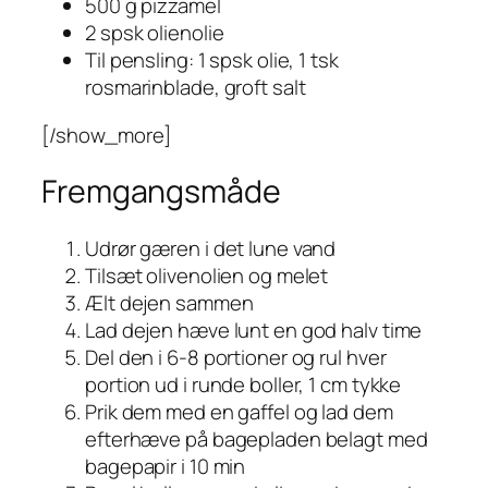
500 g pizzamel
2 spsk olienolie
Til pensling: 1 spsk olie, 1 tsk
rosmarinblade, groft salt
[/show_more]
Fremgangsmåde
Udrør gæren i det lune vand
Tilsæt olivenolien og melet
Ælt dejen sammen
Lad dejen hæve lunt en god halv time
Del den i 6-8 portioner og rul hver
portion ud i runde boller, 1 cm tykke
Prik dem med en gaffel og lad dem
efterhæve på bagepladen belagt med
bagepapir i 10 min