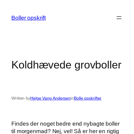
Spring
til
Boller opskrift
indhold
Koldhævede grovboller
Written by
Helge Vang Andersen
in
Bolle opskrifter
Findes der noget bedre end nybagte boller
til morgenmad? Nej, vel! Så er her en rigtig