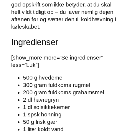
god opskrift som ikke betyder, at du skal
helt vildt tidligt op – du laver nemlig dejen
aftenen før og sætter den til koldhævning i
køleskabet.
Ingredienser
[show_more more=”Se ingredienser”
less=”Luk”]
500 g hvedemel
300 gram fuldkorns rugmel
200 gram fuldkorns grahamsmel
2 dl havregryn
1 dl solsikkekerner
1 spsk honning
50 g frisk gær
1 liter koldt vand