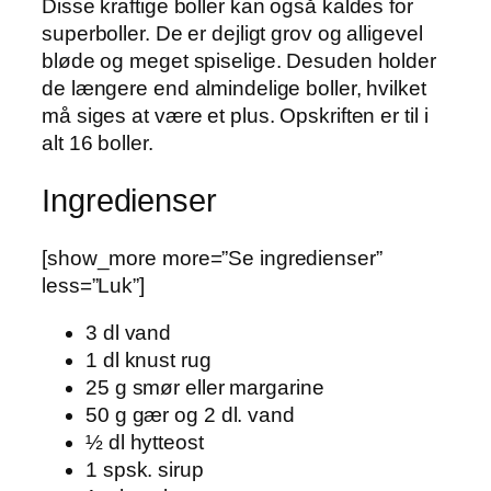
Disse kraftige boller kan også kaldes for
superboller. De er dejligt grov og alligevel
bløde og meget spiselige. Desuden holder
de længere end almindelige boller, hvilket
må siges at være et plus. Opskriften er til i
alt 16 boller.
Ingredienser
[show_more more=”Se ingredienser”
less=”Luk”]
3 dl vand
1 dl knust rug
25 g smør eller margarine
50 g gær og 2 dl. vand
½ dl hytteost
1 spsk. sirup