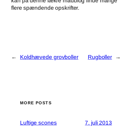
kan på denne lækre madblog finde mange
flere spændende opskrifter.
←
Koldhævede grovboller
Rugboller
→
MORE POSTS
Luftige scones
7. juli 2013