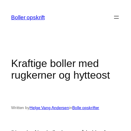
Spring
til
Boller opskrift
indhold
Kraftige boller med
rugkerner og hytteost
Written by
Helge Vang Andersen
in
Bolle opskrifter