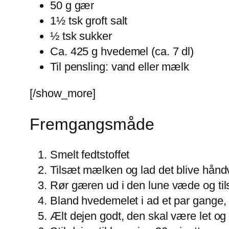
50 g gær
1½ tsk groft salt
½ tsk sukker
Ca. 425 g hvedemel (ca. 7 dl)
Til pensling: vand eller mælk
[/show_more]
Fremgangsmåde
Smelt fedtstoffet
Tilsæt mælken og lad det blive hånd
Rør gæren ud i den lune væde og til
Bland hvedemelet i ad et par gange, 
Ælt dejen godt, den skal være let og