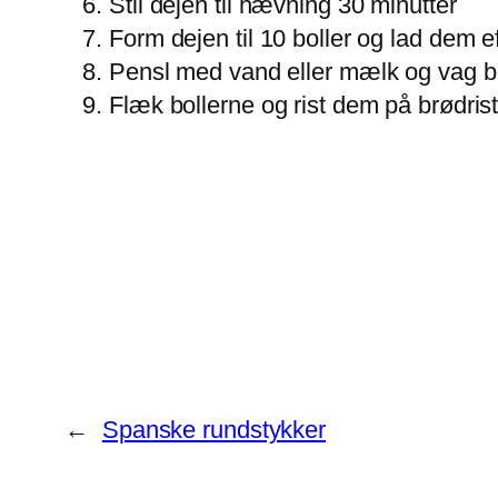
Stil dejen til hævning 30 minutter
Form dejen til 10 boller og lad dem 
Pensl med vand eller mælk og vag bo
Flæk bollerne og rist dem på brødris
←
Spanske rundstykker