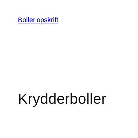
Spring
til
Boller opskrift
indhold
Krydderboller