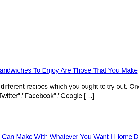
he Sandwiches To Enjoy Are Those That You Make
fferent recipes which you ought to try out. One 
Twitter","Facebook","Google […]
 Can Make With Whatever You Want | Home D