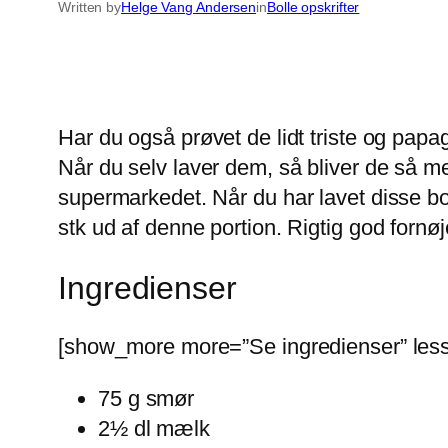
Written by
Helge Vang Andersen
in
Bolle opskrifter
Har du også prøvet de lidt triste og papa
Når du selv laver dem, så bliver de så me
supermarkedet. Når du har lavet disse bol
stk ud af denne portion. Rigtig god fornøj
Ingredienser
[show_more more=”Se ingredienser” less
75 g smør
2½ dl mælk