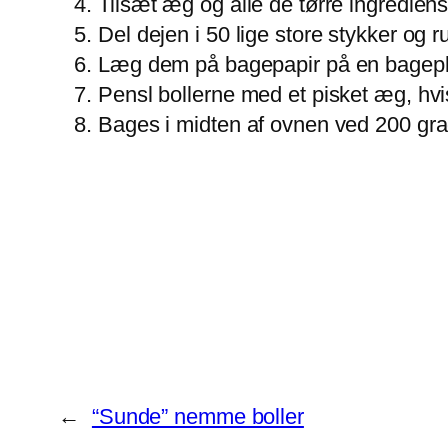
Tilsæt æg og alle de tørre ingredien
Del dejen i 50 lige store stykker og
Læg dem på bagepapir på en bagepla
Pensl bollerne med et pisket æg, hvi
Bages i midten af ovnen ved 200 grad
←
“Sunde” nemme boller