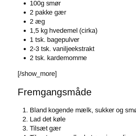
100g smør
2 pakke gær
2 æg
1,5 kg hvedemel (cirka)
1 tsk. bagepulver
2-3 tsk. vaniljeekstrakt
2 tsk. kardemomme
[/show_more]
Fremgangsmåde
Bland kogende mælk, sukker og sm
Lad det køle
Tilsæt gær