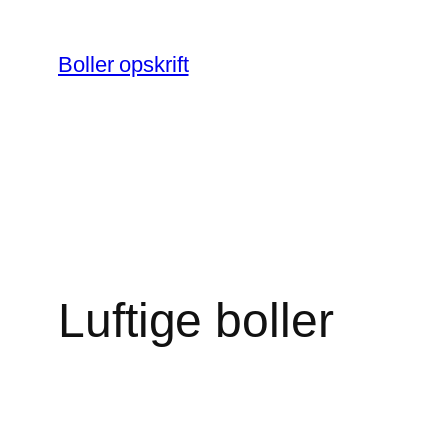
Spring
til
Boller opskrift
indhold
Luftige boller