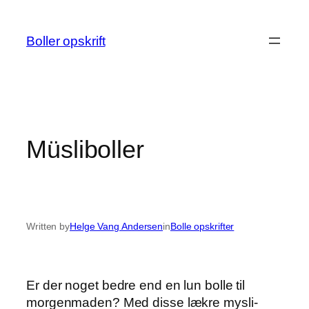
Spring
til
Boller opskrift
indhold
Müsliboller
Written by
Helge Vang Andersen
in
Bolle opskrifter
Er der noget bedre end en lun bolle til
morgenmaden? Med disse lækre mysli-