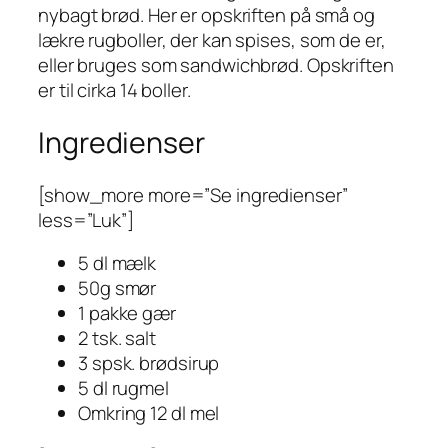
nybagt brød. Her er opskriften på små og
lækre rugboller, der kan spises, som de er,
eller bruges som sandwichbrød. Opskriften
er til cirka 14 boller.
Ingredienser
[show_more more=”Se ingredienser”
less=”Luk”]
5 dl mælk
50g smør
1 pakke gær
2 tsk. salt
3 spsk. brødsirup
5 dl rugmel
Omkring 12 dl mel