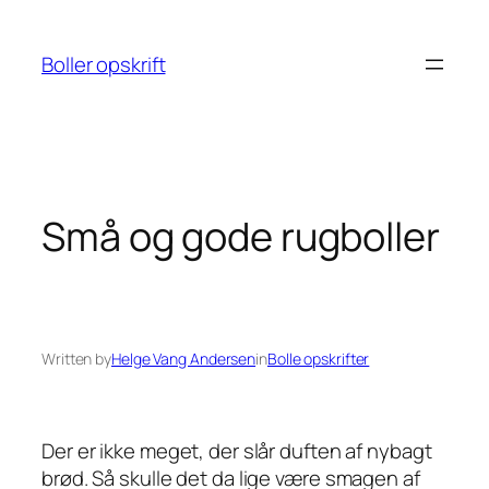
Spring
til
Boller opskrift
indhold
Små og gode rugboller
Written by
Helge Vang Andersen
in
Bolle opskrifter
Der er ikke meget, der slår duften af nybagt
brød. Så skulle det da lige være smagen af