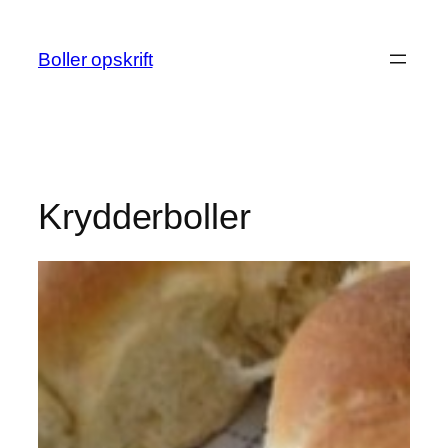
Spring
til
Boller opskrift
indhold
Krydderboller