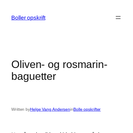
Spring
til
Boller opskrift
indhold
Oliven- og rosmarin-
baguetter
Written by
Helge Vang Andersen
in
Bolle opskrifter