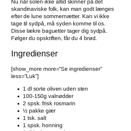
Nu når solen ikke altid skinner på det
skandinaviske folk, kan man godt længes
efter de lune sommernætter. Kan vi ikke
tage til sydpå, må syden komme til os.
Disse lækre baguetter tager dig sydpå.
Følger du opskriften, får du 4 brød.
Ingredienser
[show_more more=”Se ingredienser”
less=”Luk”]
1 dl sorte oliven uden sten
100-150g valnødder
2 spsk. frisk rosmarin
½ pakke gær
1 tsk. salt
1 spsk. honning