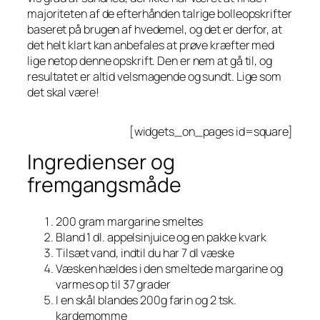
majoriteten af de efterhånden talrige bolleopskrifter
baseret på brugen af hvedemel, og det er derfor, at
det helt klart kan anbefales at prøve kræfter med
lige netop denne opskrift. Den er nem at gå til, og
resultatet er altid velsmagende og sundt. Lige som
det skal være!
[widgets_on_pages id=square]
Ingredienser og
fremgangsmåde
200 gram margarine smeltes
Bland 1 dl. appelsinjuice og en pakke kvark
Tilsæt vand, indtil du har 7 dl væske
Væsken hældes i den smeltede margarine og
varmes op til 37 grader
I en skål blandes 200g farin og 2 tsk.
kardemomme