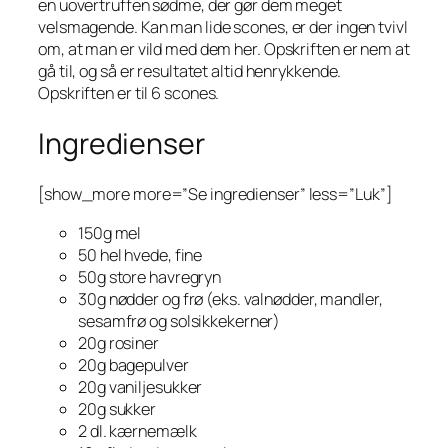
en uovertruffen sødme, der gør dem meget
velsmagende. Kan man lide scones, er der ingen tvivl
om, at man er vild med dem her. Opskriften er nem at
gå til, og så er resultatet altid henrykkende.
Opskriften er til 6 scones.
Ingredienser
[show_more more=”Se ingredienser” less=”Luk”]
150g mel
50 hel hvede, fine
50g store havregryn
30g nødder og frø (eks. valnødder, mandler,
sesamfrø og solsikkekerner)
20g rosiner
20g bagepulver
20g vaniljesukker
20g sukker
2 dl. kærnemælk