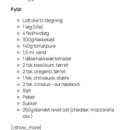
Fyld:
Lidt olie til stegning
1 løg (lille)
4 fed hvidløg
300g hakkekød
140g tomatpure
1,5 ml. vand
1 dåse hakkede tomater
2 tsk. basilikum, tørret
2 tsk. oregano, tørret
1 tsk. chilisauce, stærk
2 tsk. cilisaus – sur/sødsovs
Salt
Peber
Sukker
250g blandet revet ost (cheddar, mozzarella
osv.)
[/show_more]