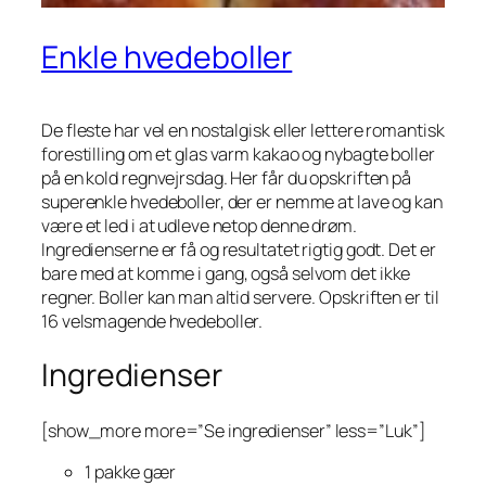
Enkle hvedeboller
De fleste har vel en nostalgisk eller lettere romantisk
forestilling om et glas varm kakao og nybagte boller
på en kold regnvejrsdag. Her får du opskriften på
superenkle hvedeboller, der er nemme at lave og kan
være et led i at udleve netop denne drøm.
Ingredienserne er få og resultatet rigtig godt. Det er
bare med at komme i gang, også selvom det ikke
regner. Boller kan man altid servere. Opskriften er til
16 velsmagende hvedeboller.
Ingredienser
[show_more more=”Se ingredienser” less=”Luk”]
1 pakke gær