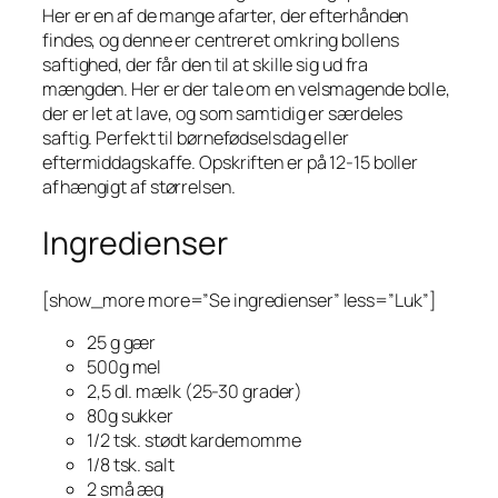
Her er en af de mange afarter, der efterhånden
findes, og denne er centreret omkring bollens
saftighed, der får den til at skille sig ud fra
mængden. Her er der tale om en velsmagende bolle,
der er let at lave, og som samtidig er særdeles
saftig. Perfekt til børnefødselsdag eller
eftermiddagskaffe. Opskriften er på 12-15 boller
afhængigt af størrelsen.
Ingredienser
[show_more more=”Se ingredienser” less=”Luk”]
25 g gær
500g mel
2,5 dl. mælk (25-30 grader)
80g sukker
1/2 tsk. stødt kardemomme
1/8 tsk. salt
2 små æg