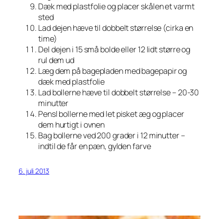
Dæk med plastfolie og placer skålen et varmt
sted
Lad dejen hæve til dobbelt størrelse (cirka en
time)
Del dejen i 15 små bolde eller 12 lidt større og
rul dem ud
Læg dem på bagepladen med bagepapir og
dæk med plastfolie
Lad bollerne hæve til dobbelt størrelse – 20-30
minutter
Pensl bollerne med let pisket æg og placer
dem hurtigt i ovnen
Bag bollerne ved 200 grader i 12 minutter –
indtil de får en pæn, gylden farve
6. juli 2013