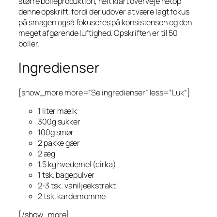
større bolleproduktion, helt klart overveje netop
denne opskrift, fordi der udover at være lagt fokus
på smagen også fokuseres på konsistensen og den
meget afgørende luftighed. Opskriften er til 50
boller.
Ingredienser
[show_more more=”Se ingredienser” less=”Luk”]
1 liter mælk
300g sukker
100g smør
2 pakke gær
2 æg
1,5 kg hvedemel (cirka)
1 tsk. bagepulver
2-3 tsk. vaniljeekstrakt
2 tsk. kardemomme
[/show_more]