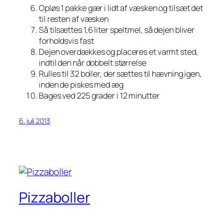
Opløs 1 pakke gær i lidt af væsken og tilsæt det
til resten af væsken
Så tilsættes 1,6 liter speltmel, så dejen bliver
forholdsvis fast
Dejen overdækkes og placeres et varmt sted,
indtil den når dobbelt størrelse
Rulles til 32 boller, der sættes til hævning igen,
inden de piskes med æg
Bages ved 225 grader i 12 minutter
6. juli 2013
Pizzaboller