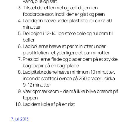
vand, olie og salt
Tilsæt derefter mel og ælt dejen i en
foodprocessor, indtil den er glat og pæn
Lad dejen hæve under plastikfolie i cirka 30
minutter
Del dejen i 12-14 lige store dele og rul dem til
boller
Lad bollerne hæve et par minutter under
plastikfolien i et yderligere et par minutter
Pres bollerne flade og placer dem på et stykke
bagepapir på en bageplade
Lad pitabrødene hæve minimum 10 minutter,
inden de sættes i ovnen på 250 grader i cirka
9-12 minutter
Vær opmærksom – de må ikke blive brændt på
toppen
Lad dem køle af på en rist
7. juli 2013