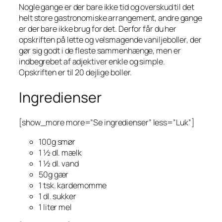
Nogle gange er der bare ikke tid og overskud til det
helt store gastronomiske arrangement, andre gange
er der bare ikke brug for det. Derfor får du her
opskriften på lette og velsmagende vaniljeboller, der
gør sig godt i de fleste sammenhænge, men er
indbegrebet af adjektiver enkle og simple.
Opskriften er til 20 dejlige boller.
Ingredienser
[show_more more=”Se ingredienser” less=”Luk”]
100g smør
1 ½ dl. mælk
1 ½ dl. vand
50g gær
1 tsk. kardemomme
1 dl. sukker
1 liter mel