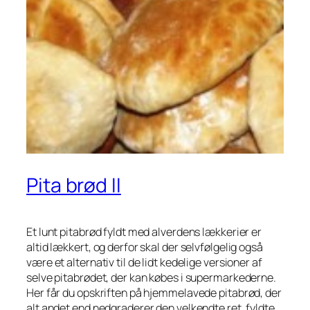
Pita brød II
Et lunt pitabrød fyldt med alverdens lækkerier er
altid lækkert, og derfor skal der selvfølgelig også
være et alternativ til de lidt kedelige versioner af
selve pitabrødet, der kan købes i supermarkederne.
Her får du opskriften på hjemmelavede pitabrød, der
alt andet end nedgraderer den velkendte ret, fyldte