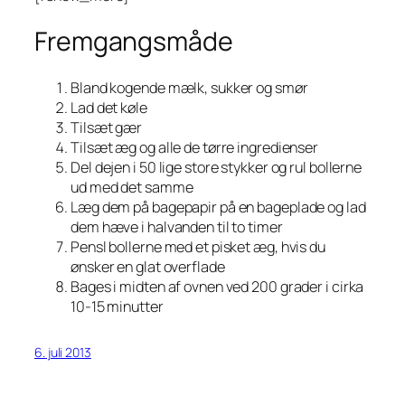
Fremgangsmåde
Bland kogende mælk, sukker og smør
Lad det køle
Tilsæt gær
Tilsæt æg og alle de tørre ingredienser
Del dejen i 50 lige store stykker og rul bollerne
ud med det samme
Læg dem på bagepapir på en bageplade og lad
dem hæve i halvanden til to timer
Pensl bollerne med et pisket æg, hvis du
ønsker en glat overflade
Bages i midten af ovnen ved 200 grader i cirka
10-15 minutter
6. juli 2013