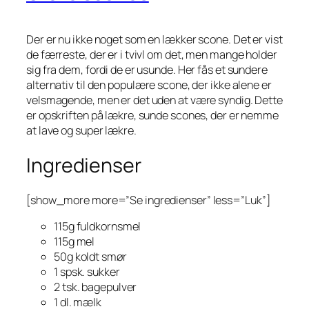
Der er nu ikke noget som en lækker scone. Det er vist
de færreste, der er i tvivl om det, men mange holder
sig fra dem, fordi de er usunde. Her fås et sundere
alternativ til den populære scone, der ikke alene er
velsmagende, men er det uden at være syndig. Dette
er opskriften på lækre, sunde scones, der er nemme
at lave og super lækre.
Ingredienser
[show_more more=”Se ingredienser” less=”Luk”]
115g fuldkornsmel
115g mel
50g koldt smør
1 spsk. sukker
2 tsk. bagepulver
1 dl. mælk