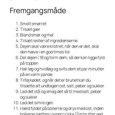
Fremgangsmåde
Smelt smørret
Tilsæt gær
Bland smør og mel
Tilsæt resten af ingredienserne
Dejen skal være klistret; når den er det, skal
den hæve i en god times tid
Del dejen i 18 og form dem, så der kan ligge fyld
på toppen
Hak løg og hvidløg og svits dem et par minutter
på en varm pande
Tilføj kødet, og når det er brunet kan du
tilsætte alt undtagen ost, salt, peber og sukker
Lad det stå og smag det så til med salt, peber
og sukker
Lad det simre igen
Hæld fyldet på bollerne og drys med ost, inden
bollerne sættes i ovnen i cirka 12 minutter ved