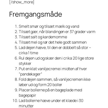
[/show_more]
Fremgangsmåde
Smelt smør og tilsæt mælk og vand
Tilsæt gær, når blandingen er 37 grader varm
Tilsæt salt og kardemomme
Tilsæt mel og rør det hele godt sammen
Lad dejen hæve, til den er dobbelt så stor –
cirka 1 time
Rul dejen ud og skær den i crika 20 lige store
stykker
Put en klat vaniljecreme i midten af hver
”pandekager”
Fold dejen sammen, så vaniljecremen ikke
løber ud og form 20 boller
Placer bollerne på en bageplade med
bagepapir
Lad bollerne hæve under et klæde i 30
minutter