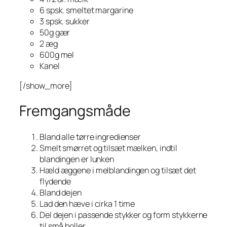
6 spsk. smeltet margarine
3 spsk. sukker
50g gær
2 æg
600g mel
Kanel
[/show_more]
Fremgangsmåde
Bland alle tørre ingredienser
Smelt smørret og tilsæt mælken, indtil
blandingen er lunken
Hæld æggene i melblandingen og tilsæt det
flydende
Bland dejen
Lad den hæve i cirka 1 time
Del dejen i passende stykker og form stykkerne
til små boller