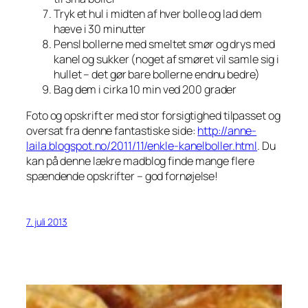
Tryk et hul i midten af hver bolle og lad dem
hæve i 30 minutter
Pensl bollerne med smeltet smør og drys med
kanel og sukker (noget af smøret vil samle sig i
hullet – det gør bare bollerne endnu bedre)
Bag dem i cirka 10 min ved 200 grader
Foto og opskrift er med stor forsigtighed tilpasset og
oversat fra denne fantastiske side:
http://anne-
laila.blogspot.no/2011/11/enkle-kanelboller.html
. Du
kan på denne lækre madblog finde mange flere
spændende opskrifter – god fornøjelse!
7. juli 2013