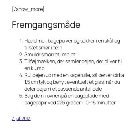
[/show_more]
Fremgangsmåde
Hæld mel, bagepulver og sukker i en skål og
tilsæt smør i tern
Smuldr smørret i melet
Tilføj mælken, der samler dejen, der bliver til
en klump
Rul dejen ud med en kagerulle, så den er cirka
1,5 cm tyk og benyt eventuelt et glas, når du
deler dejen i et passende antal dele
Bag dem i ovnen på en bageplade med
bagepapir ved 225 grader i 10-15 minutter
7. juli 2013