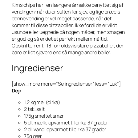
Kims chips har i en længere årrække benyttet sig af
vendingen: når du er sulten for sjov, og lige præcis
denne vending er vel meget passende, når det
kommer til disse pizzaboller. Ikke fordi de er vildt
usunde eller uegnede på nogen måder, men smagen
er god, og så er det et perfekt mellemmåltid.
Opskriften er til 18 forholdsvis store pizzaboller, der
bare er lidt sjovere end så mange andre boller.
Ingredienser
[show_more more=”Se ingredienser” less=”Luk”]
Dej:
1,2 kg mel (cirka)
2 tsk. salt
175g smeltet smør
5 dl. mælk, opvarmet til cirka 37 grader
2 dl. vand, opvarmet til cirka 37 grader
75g gær