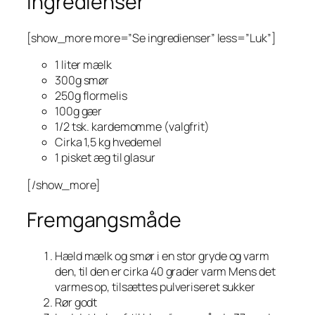
Ingredienser
[show_more more=”Se ingredienser” less=”Luk”]
1 liter mælk
300g smør
250g flormelis
100g gær
1/2 tsk. kardemomme (valgfrit)
Cirka 1,5 kg hvedemel
1 pisket æg til glasur
[/show_more]
Fremgangsmåde
Hæld mælk og smør i en stor gryde og varm
den, til den er cirka 40 grader varm Mens det
varmes op, tilsættes pulveriseret sukker
Rør godt