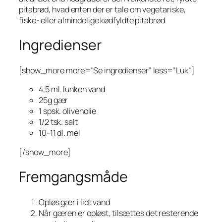
pitabrød, hvad enten der er tale om vegetariske,
fiske- eller almindelige kødfyldte pitabrød.
Ingredienser
[show_more more=”Se ingredienser” less=”Luk”]
4,5 ml. lunken vand
25g gær
1 spsk. olivenolie
1/2 tsk. salt
10-11 dl. mel
[/show_more]
Fremgangsmåde
Opløs gær i lidt vand
Når gæren er opløst, tilsættes det resterende