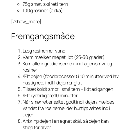
75g smør, skåret i tern
100g rosiner (cirka)
[/show_more]
Fremgangsmåde
Læg rosinerne i vand
Varm mælken meget lidt (25-30 grader)
Kom alle ingredienserne i undtagen smør og
rosiner
Ælt dejen (foodprocessor) i 10 minutter ved lav
hastighed, indtil dejen er glat
Tilsæt koldt smør i små tern – lidt ad gangen
Ælt i yderligere 10 minutter
Når smørret er æltet godt ind i dejen, hældes
vandet fra rosinerne, der hurtigt æltes ind i
dejen
Anbring dejen i en egnet skål, så dejen kan
stige for alvor