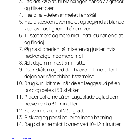
Lad det køle af, til blandingen når de 37 grader,
og tilsæt gær
Hæld halvdelen af melet i en skål
Hæld væsken over melet og begynd at blande
ved lav hastighed – håndmizer
Tilsæt mere og mere mel, indtil du har en glat
og fin dej
Øg hastigheden på mixeren og juster, hvis
nødvendigt, med mere mel
Ælt dejen i mindst 5 minutter¨
Dæk skålen og lad den hæve i 1 time, eller til
dejen har nået dobbelt størrelse
Brug kun lidt mel, når dejen lægges ud på en
bord og deles i 50 stykker
Placer bollerne på en bageplade og lad dem
hæve i cirka 30 minutter
Forvarm ovnen til 230 grader
Pisk æg og pensl bollerne inden bagning
Bag bollerne midt i ovnen ved 10-12 minutter