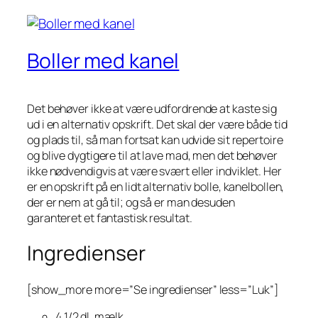
Boller med kanel
Det behøver ikke at være udfordrende at kaste sig
ud i en alternativ opskrift. Det skal der være både tid
og plads til, så man fortsat kan udvide sit repertoire
og blive dygtigere til at lave mad, men det behøver
ikke nødvendigvis at være svært eller indviklet. Her
er en opskrift på en lidt alternativ bolle, kanelbollen,
der er nem at gå til; og så er man desuden
garanteret et fantastisk resultat.
Ingredienser
[show_more more=”Se ingredienser” less=”Luk”]
4 1/2 dl. mælk