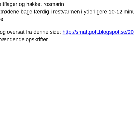
tflager og hakket rosmarin
 brødene bage færdig i restvarmen i yderligere 10-12 minu
de
t og oversat fra denne side:
http://smattgott.blogspot.se/2
pændende opskrifter.