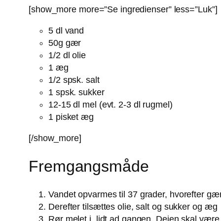
[show_more more=”Se ingredienser” less=”Luk”]
5 dl vand
50g gær
1/2 dl olie
1 æg
1/2 spsk. salt
1 spsk. sukker
12-15 dl mel (evt. 2-3 dl rugmel)
1 pisket æg
[/show_more]
Fremgangsmåde
Vandet opvarmes til 37 grader, hvorefter gær
Derefter tilsættes olie, salt og sukker og æg
Rør melet i, lidt ad gangen. Dejen skal være 