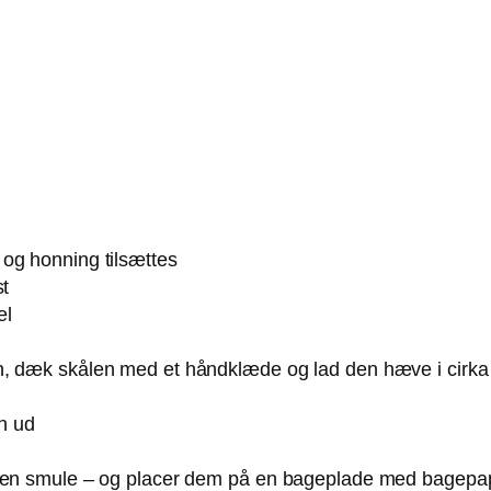
og honning tilsættes
st
el
n, dæk skålen med et håndklæde og lad den hæve i cirka
en ud
t en smule – og placer dem på en bageplade med bagepap