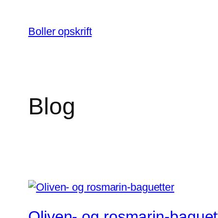
Spring
til
Boller opskrift
indhold
Blog
Oliven- og rosmarin-baguet