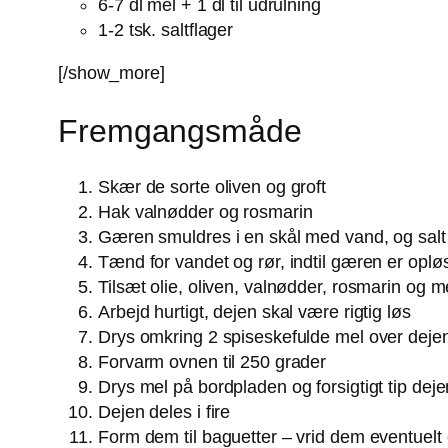
6-7 dl mel + 1 dl til udrulning
1-2 tsk. saltflager
[/show_more]
Fremgangsmåde
Skær de sorte oliven og groft
Hak valnødder og rosmarin
Gæren smuldres i en skål med vand, og salt 
Tænd for vandet og rør, indtil gæren er oplø
Tilsæt olie, oliven, valnødder, rosmarin og m
Arbejd hurtigt, dejen skal være rigtig løs
Drys omkring 2 spiseskefulde mel over deje
Forvarm ovnen til 250 grader
Drys mel på bordpladen og forsigtigt tip dej
Dejen deles i fire
Form dem til baguetter – vrid dem eventuel