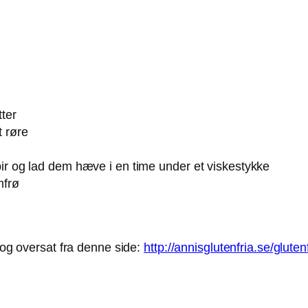
tter
t røre
 og lad dem hæve i en time under et viskestykke
mfrø
t og oversat fra denne side:
http://annisglutenfria.se/glute
.