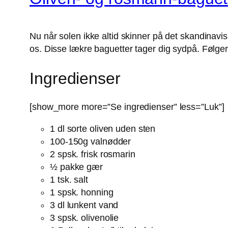
Nu når solen ikke altid skinner på det skandinavi
os. Disse lækre baguetter tager dig sydpå. Følger 
Ingredienser
[show_more more=”Se ingredienser” less=”Luk”]
1 dl sorte oliven uden sten
100-150g valnødder
2 spsk. frisk rosmarin
½ pakke gær
1 tsk. salt
1 spsk. honning
3 dl lunkent vand
3 spsk. olivenolie